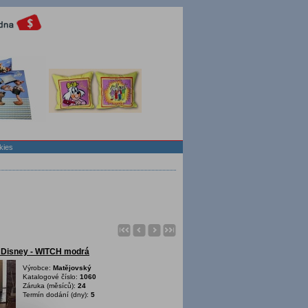
kies
 Disney - WITCH modrá
Výrobce:
Matějovský
Katalogové číslo:
1060
Záruka (měsíců):
24
Termín dodání (dny):
5