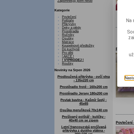
Zapomněl(a) jsem heslo
Kategorie
Povlečení
Na 
Polštáře
Přikrývky
Deky a plédy
Sou
Prostěradla
Ručníky
za
Osušky
Matrace
Koupelnové předložky
Povlečení
Do kuchyně
Pro děti
už
! AKCE !
! VÝPRODEJ !
Roušky
Novinky na Srpen 2026
Prodloužená přikrývka - ovčí vlna
Nast
- 135x220 cm
Prostěradlo froté - 160x200 cm
Prostěradlo Jersey 180x200 cm
Povlak bavlna - Kašmír šedý -
45x65
Osuška meruňková 70x140 cm
Prošívaný polštář - kuličky -
40x40 cm se zipem
Povlečení 
Letní francouzská prošívaná
přikrývka z dutého vlákna -