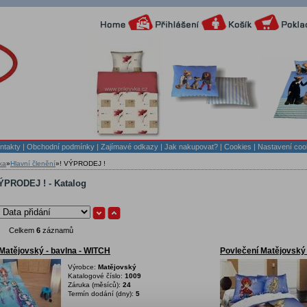
ntakty
|
Obchodní podmínky
|
Zajímavé odkazy
|
Jak nakupovat?
| Cookies
| Nastavení coo
ka
»
Hlavní členění
»
! VÝPRODEJ !
ÝPRODEJ ! - Katalog
Celkem
6
záznamů
Matějovský - bavlna - WITCH
Povlečení Matějovský
Výrobce:
Matějovský
Katalogové číslo:
1009
Záruka (měsíců):
24
Termín dodání (dny):
5