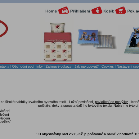
ntakty
|
Obchodní podmínky
|
Zajímavé odkazy
|
Jak nakupovat?
| Cookies
| Nastavení coo
 ze široké nabídky kvalitního bytového textilu. Ložní povlečení,
povlečení do postýlky
, licen
polštáře, deky a spousta dalšího bytového textilu. Nabízíme tyto d
vlečení
lečení
vlečení
vlečení
! U objednávky nad 2500,-Kč je poštovné a balné v hodnotě 1