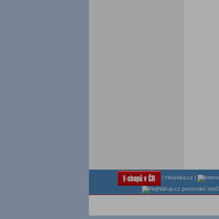
|
Heureka.cz
|