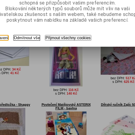
schopná se přizpůsobit vašim preferencím.
Blokování některých typů souborů může mít vliv na vaši
ivatelskou zkušenost s naším webem, také nebudeme scho
SKÉ ZBOŽÍ
poskytnout vám nabídku na základě vašich preferencí.
ětské pleny Libštát -
Osuška Hannah Montana - Rock
Dětská souprava - pol
70x70 cm
75x150 cm
45x65 cm + přikrývka 1
avení
Odmítnout vše
Přijmout všechny cookies
cm - Růžoví slo
ez DPH:
34 Kč
s DPH:
41 Kč
bez DPH:
517 K
s DPH:
625 Kč
bez DPH:
116 Kč
s DPH:
140 Kč
předložka - Shaggy
Povlečení Matějovský ASTERIX
Dětský ručník Zajíc 
FILM - bavlna