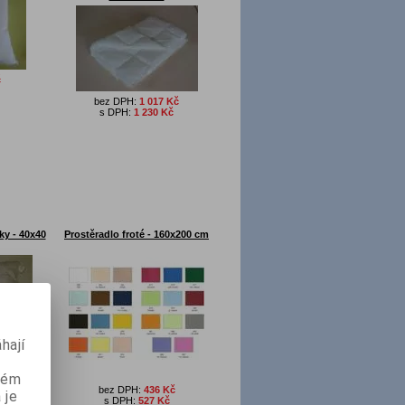
č
bez DPH:
1 017 Kč
s DPH:
1 230 Kč
ky - 40x40
Prostěradlo froté - 160x200 cm
hají
č
aném
bez DPH:
436 Kč
 je
s DPH:
527 Kč