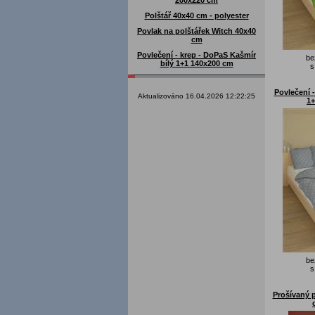
200x220 cm
Polštář 40x40 cm - polyester
Povlak na polštářek Witch 40x40
cm
Povlečení - krep - DoPaS Kašmír
be
bílý 1+1 140x200 cm
s
Povlečení -
Aktualizováno 16.04.2026 12:22:25
1+
be
s
Prošívaný p