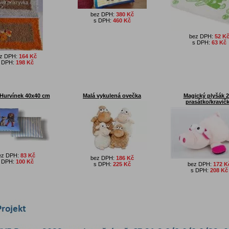
bez DPH:
380 Kč
s DPH:
460 Kč
bez DPH:
52 K
s DPH:
63 Kč
z DPH:
164 Kč
 DPH:
198 Kč
 Hurvínek 40x40 cm
Malá vykulená ovečka
Magický plyšák 
prasátko/kravič
ez DPH:
83 Kč
bez DPH:
186 Kč
 DPH:
100 Kč
s DPH:
225 Kč
bez DPH:
172 K
s DPH:
208 Kč