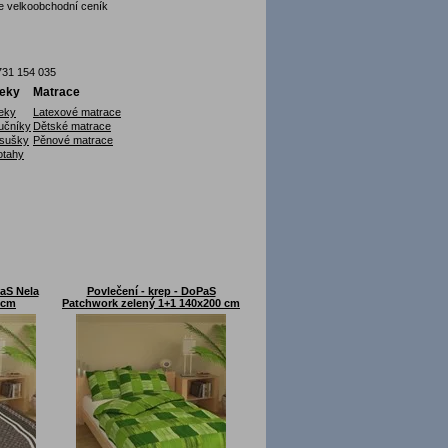
 velkoobchodní ceník
31 154 035
eky
Matrace
eky
Latexové matrace
učníky
Dětské matrace
sušky
Pěnové matrace
otahy
PaS Nela
Povlečení - krep - DoPaS
 cm
Patchwork zelený 1+1 140x200 cm