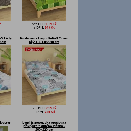
č
bez DPH:
619 Kč
s DPH:
749 Kč
aS Listy
Povlečení - krep - DoPaS Orient
0 cm
bílý 1+1 140x200 cm
č
bez DPH:
619 Kč
s DPH:
749 Kč
lyester
Letní francouzská prošívaná
přikrývka z dutého vlákna -
200x220 cm