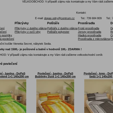
VELKOOBCHOD: V případě zájmu nás kontaktujte a my Vám rádi zašleme
Kontakt:
E-mail:
dopas.odry@centrum.cz
Tel.: 739 684 809 Tel.: 7
Přikrývky
Polštáře
Prostěradla
D
čení
Přikrývky z dutého vlákna
Polštáře z dutého vlákna
Froté prostěradla
D
ečení
Přikrývky z ovčí vlny
Polštáře polyester
Jersey prostěradla
R
o postýlky
Hladká prostěradla
O
á povlečení
Prostěradla z mikrovlákna
P
ní košile Vienetta Secret, nábytek Sedia.
vky nad 1500,- je poštovné a balné v hodnotě 100,- ZDARMA !
: V případě zájmu nás kontaktujte a my Vám rádi zašleme velkoobchodní ceník
é povlečení
ní - bavlna - DoPaS
Povlečení - bavlna - DoPaS
Povlečení - krep - Do
zelené 1+1 140x200 cm
Bublinky žluté 1+1 140x200 cm
šedá 1+1 140x200