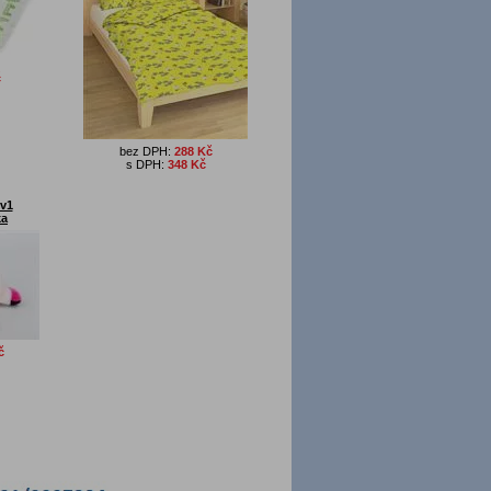
č
bez DPH:
288 Kč
s DPH:
348 Kč
2v1
ka
č