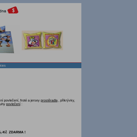
kies
ční povlečení, froté a jersey
prostěradla
, přikrývky,
ruhy
povlečení
:
15,-Kč ZDARMA !