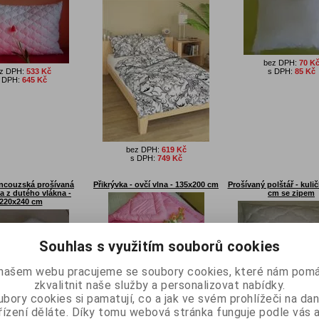
bez DPH:
70 K
z DPH:
533 Kč
s DPH:
85 Kč
 DPH:
645 Kč
bez DPH:
619 Kč
s DPH:
749 Kč
ancouzská prošívaná
Přikrývka - ovčí vlna - 135x200 cm
Prošívaný polštář - kulič
ka z dutého vlákna -
cm se zipem
220x240 cm
Souhlas s využitím souborů cookies
bez DPH:
1 343 Kč
našem webu pracujeme se soubory cookies, které nám pomá
s DPH:
1 625 Kč
zkvalitnit naše služby a personalizovat nabídky.
z DPH:
1 223 Kč
 DPH:
1 480 Kč
bez DPH:
145 K
bory cookies si pamatují, co a jak ve svém prohlížeči na d
s DPH:
175 Kč
řízení děláte. Díky tomu webová stránka funguje podle vás a