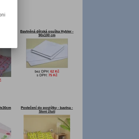
pni
štář 1x
Bavlněná dětská osuška Hybler -
x 135x90
90x100 cm
ni
bez DPH:
62 Kč
s DPH:
75 Kč
č
50x30cm
Povlečení do postýlky - bavlna -
Sloni žlutí