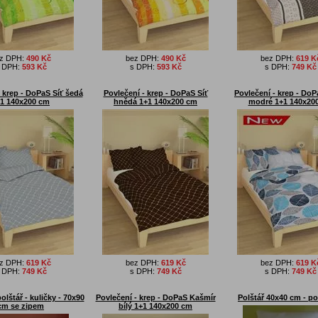
z DPH:
490 Kč
bez DPH:
490 Kč
bez DPH:
619 K
 DPH:
593 Kč
s DPH:
593 Kč
s DPH:
749 Kč
 krep - DoPaS Síť šedá
Povlečení - krep - DoPaS Síť
Povlečení - krep - DoP
1 140x200 cm
hnědá 1+1 140x200 cm
modré 1+1 140x20
z DPH:
619 Kč
bez DPH:
619 Kč
bez DPH:
619 K
 DPH:
749 Kč
s DPH:
749 Kč
s DPH:
749 Kč
olštář - kuličky - 70x90
Povlečení - krep - DoPaS Kašmír
Polštář 40x40 cm - po
cm se zipem
bílý 1+1 140x200 cm