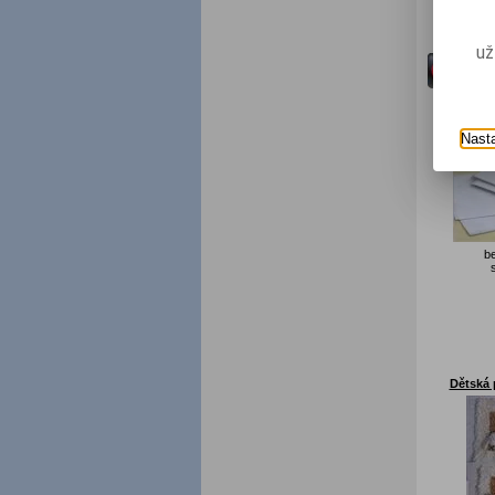
už
DĚT
Bavlněné d
Nast
b
Dětská 