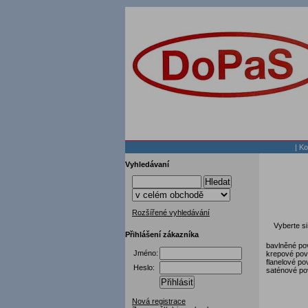
|
Ko
Vyhledávaní
Hledat
Rozšířené vyhledávání
Vyberte si
Přihlášení zákazníka
bavlněné po
Jméno:
krepové pov
flanelové po
Heslo:
saténové po
Přihlásit
Nová registrace