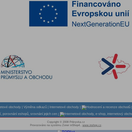
|
Výměna odkazů
|
Internetové obchody
|
|
Copyright © 2008 Prikryvka.cz
Provozováno na systému Zoner inShop4.,
www.inshop.cz
.