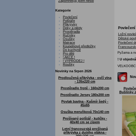
Zapomněl(a) jsem heslo
Kategorie
Povlečení
Polštáře
Přikrývky
Povlečení
Deky a plédy
Prostěradla
Ložní povle
Ručníky
Dětské povl
Osušky
Matrace
Povlečení d
Koupelnové předložky
Francouzsk
Do kuchyně
Pyžama a noč
Pro děti
! AKCE !
! U objedná
! VÝPRODEJ !
Roušky
VELKOOBCHOD
Novinky na Srpen 2026
Nov
Prodloužená přikrývka - ovčí vlna
- 135x220 cm
Prostěradlo froté - 160x200 cm
Povleče
Bublinky 
Prostěradlo Jersey 180x200 cm
Povlak bavlna - Kašmír šedý -
45x65
Osuška meruňková 70x140 cm
Prošívaný polštář - kuličky -
40x40 cm se zipem
Letní francouzská prošívaná
přikrývka z dutého vlákna -