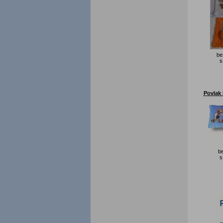
be
s
Povlak
b
s