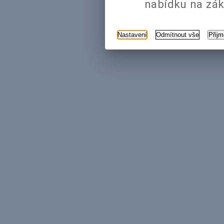
nabídku na zák
Nastavení
Odmítnout vše
Přij