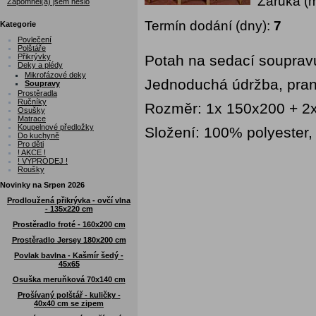
Záruka (
Zapomněl(a) jsem heslo
Termín dodání (dny):
7
Kategorie
Povlečení
Polštáře
Přikrývky
Potah na sedací soupravu
Deky a plédy
Mikrofázové deky
Jednoduchá údržba, pran
Soupravy
Prostěradla
Ručníky
Rozměr: 1x 150x200 + 2
Osušky
Matrace
Koupelnové předložky
Složení: 100% polyester
Do kuchyně
Pro děti
! AKCE !
! VÝPRODEJ !
Roušky
Novinky na Srpen 2026
Prodloužená přikrývka - ovčí vlna
- 135x220 cm
Prostěradlo froté - 160x200 cm
Prostěradlo Jersey 180x200 cm
Povlak bavlna - Kašmír šedý -
45x65
Osuška meruňková 70x140 cm
Prošívaný polštář - kuličky -
40x40 cm se zipem