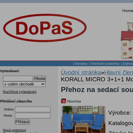
|
Kontakty
|
Obchodní podmínky
|
Zajíma
Vyhledávaní
Úvodní stránka
»
Hlavní čle
KORALL MICRO 3+1+1 Mo
Hledat
Přehoz na sedací s
Rozšířené vyhledávání
Přihlášení zákazníka
Jméno:
Výrobce:
Heslo:
Přihlásit
Katalogov
Nová registrace