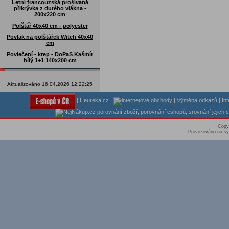
Letní francouzská prošívaná
přikrývka z dutého vlákna -
200x220 cm
Polštář 40x40 cm - polyester
Povlak na polštářek Witch 40x40
cm
Povlečení - krep - DoPaS Kašmír
bílý 1+1 140x200 cm
Aktualizováno 16.04.2026 12:22:25
|
Heureka.cz
|
|
Výměna odkazů
|
In
Copy
Provozováno na sy