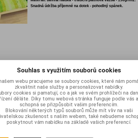
Materiál: bavlna hladká - tradiční plátnová vazba - 130gr/m2.
Snadná údržba příjemné na dotek - pohodlný spánek.
Souhlas s využitím souborů cookies
našem webu pracujeme se soubory cookies, které nám pomá
zkvalitnit naše služby a personalizovat nabídky.
bory cookies si pamatují, co a jak ve svém prohlížeči na d
řízení děláte. Díky tomu webová stránka funguje podle vás a
schopná se přizpůsobit vašim preferencím.
Blokování některých typů souborů může mít vliv na vaši
ivatelskou zkušenost s naším webem, také nebudeme scho
poskytnout vám nabídku na základě vašich preferencí.