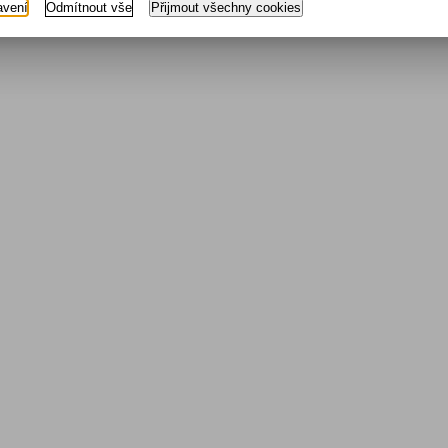
avení
Odmítnout vše
Přijmout všechny cookies