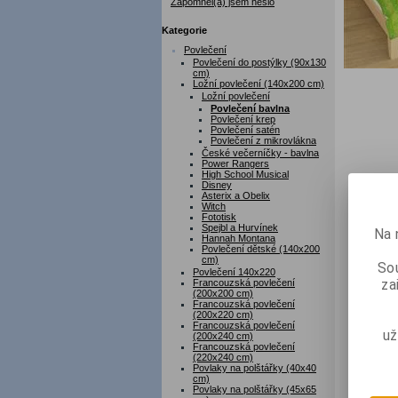
Zapomněl(a) jsem heslo
Kategorie
Povlečení
Povlečení do postýlky (90x130
cm)
Ložní povlečení (140x200 cm)
Ložní povlečení
Povlečení bavlna
Povlečení krep
Povlečení satén
Povlečení z mikrovlákna
České večerníčky - bavlna
Power Rangers
High School Musical
Disney
Asterix a Obelix
Witch
Fototisk
Spejbl a Hurvínek
Na 
Hannah Montana
Povlečení dětské (140x200
cm)
Sou
Povlečení 140x220
za
Francouzská povlečení
(200x200 cm)
Francouzská povlečení
(200x220 cm)
Francouzská povlečení
už
(200x240 cm)
Francouzská povlečení
(220x240 cm)
Povlaky na polštářky (40x40
cm)
Povlaky na polštářky (45x65