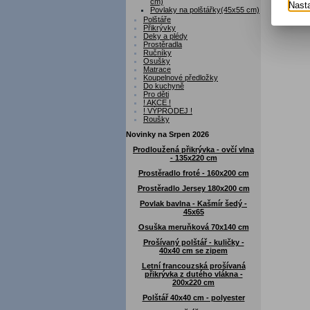
cm)
Nast
Povlaky na polštářky(45x55 cm)
Polštáře
Přikrývky
Deky a plédy
Prostěradla
Ručníky
Osušky
Matrace
Koupelnové předložky
Do kuchyně
Pro děti
! AKCE !
! VÝPRODEJ !
Roušky
Novinky na Srpen 2026
Prodloužená přikrývka - ovčí vlna
- 135x220 cm
Prostěradlo froté - 160x200 cm
Prostěradlo Jersey 180x200 cm
Povlak bavlna - Kašmír šedý -
45x65
Osuška meruňková 70x140 cm
Prošívaný polštář - kuličky -
40x40 cm se zipem
Letní francouzská prošívaná
přikrývka z dutého vlákna -
200x220 cm
Polštář 40x40 cm - polyester