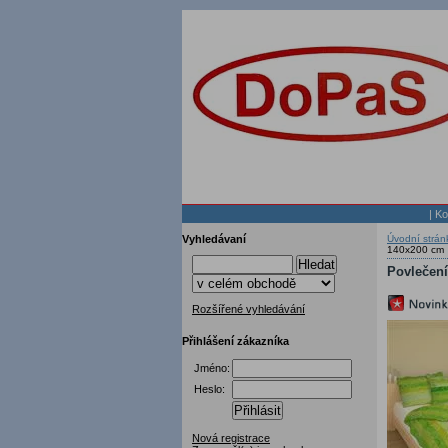
|
Ko
Vyhledávaní
Úvodní strán
140x200 cm
Hledat
Povlečení
Rozšířené vyhledávání
Přihlášení zákazníka
Jméno:
Heslo:
Přihlásit
Nová registrace