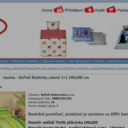
ntakty
|
Obchodní podmínky
|
Zajímavé odkazy
|
Jak nakupovat?
| Cookies
| Nastavení coo
ka
»
Hlavní členění
»
Povlečení
»
Ložní povlečení (140x200 cm)
»
Ložní povlečení
»
Povlečení bavlna
 - bavlna - DoPaS Bublinky zelené 1+1 140x200 cm
Výrobce:
DoPaS Dobrovolný s.r.o.
Katalogové číslo:
PBBZ140x200
Záruka (měsíců):
24
Termín dodání (dny):
7
Bavlněné povlečení, povlečení je vyrobeno ze 100% bav
Rozměr: polštář 70x90, přikrývka 140x200