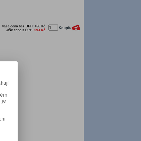
Vaše cena bez DPH:
490 Kč
Vaše cena s DPH:
593 Kč
hají
aném
 je
pni