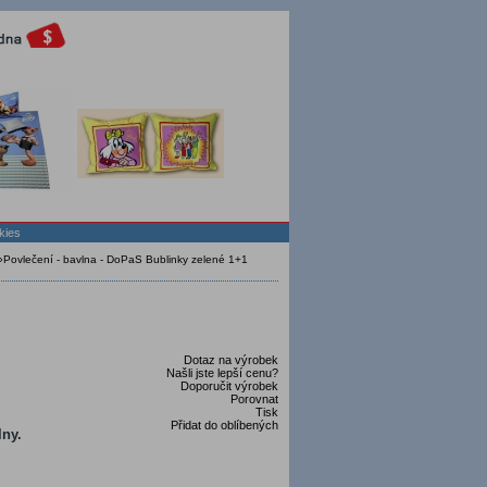
kies
»
Povlečení - bavlna - DoPaS Bublinky zelené 1+1
Dotaz na výrobek
Našli jste lepší cenu?
Doporučit výrobek
Porovnat
Tisk
Přidat do oblíbených
lny.