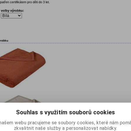
atřen certifikátem pro děti do 3 let.
 volby výrobku:
ýrobku
Souhlas s využitím souborů cookies
našem webu pracujeme se soubory cookies, které nám pomá
zkvalitnit naše služby a personalizovat nabídky.