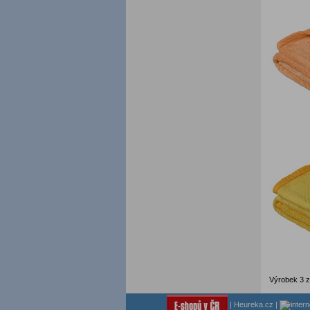
Výrobek 3 z
|
Heureka.cz
|