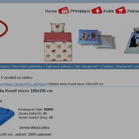
ntakty
|
Obchodní podmínky
|
Zajímavé odkazy
|
Jak nakupovat?
| Cookies
| Nastavení coo
 5 výrobků ve výběru
ka
»
Hlavní členění
»
Pro děti
»
Deky
»
Dětská deka Korall micro 100x150 cm
ka Korall micro 100x150 cm
Katalogové číslo:
DDKM
Záruka (měsíců):
24
Termín dodání (dny):
10
Jemná dětská deka.
x150 cm , složení: 100% polyester