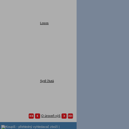
Losos
Sytě žlutá
O úroveň výš
|
|