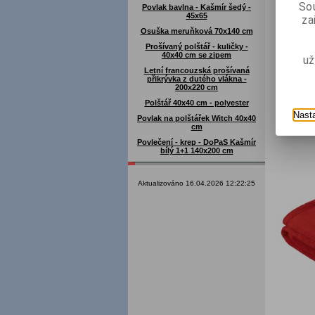
Sou
Povlak bavlna - Kašmír šedý -
45x65
za
Osuška meruňková 70x140 cm
Prošívaný polštář - kuličky -
40x40 cm se zipem
už
Letní francouzská prošívaná
přikrývka z dutého vlákna -
200x220 cm
Polštář 40x40 cm - polyester
Nast
Povlak na polštářek Witch 40x40
cm
Povlečení - krep - DoPaS Kašmír
bílý 1+1 140x200 cm
Aktualizováno 16.04.2026 12:22:25