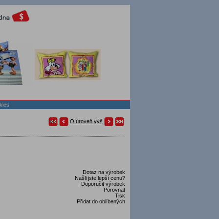
kies
O úroveň výš
Dotaz na výrobek
Našli jste lepší cenu?
Doporučit výrobek
Porovnat
Tisk
Přidat do oblíbených