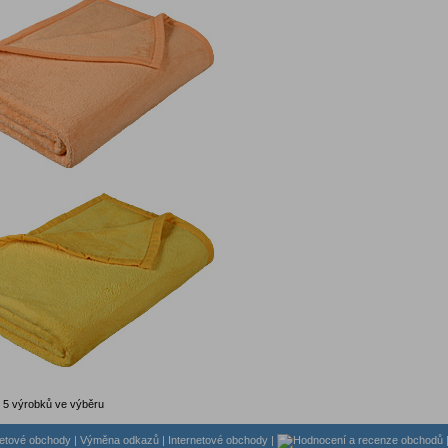
 5 výrobků ve výběru
|
Výměna odkazů
|
Internetové obchody
|