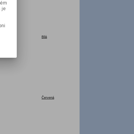
aném
 je
pni
Bílá
Červená