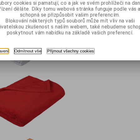
bory cookies si pamatují, co a jak ve svém prohlížeči na d
řízení děláte. Díky tomu webová stránka funguje podle vás a
schopná se přizpůsobit vašim preferencím.
Blokování některých typů souborů může mít vliv na vaši
ivatelskou zkušenost s naším webem, také nebudeme scho
poskytnout vám nabídku na základě vašich preferencí.
avení
Odmítnout vše
Přijmout všechny cookies