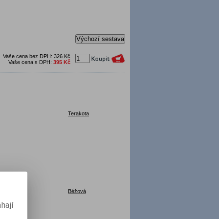
Výchozí sestava
Vaše cena bez DPH:
326 Kč
Vaše cena s DPH:
395 Kč
Terakota
Béžová
hají