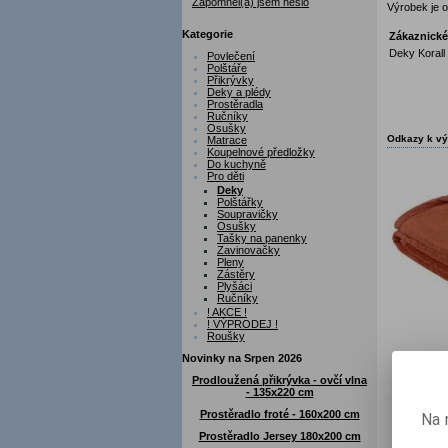
Zapomněl(a) jsem heslo
Výrobek je op
Kategorie
Zákaznické
Deky Korall
Povlečení
Polštáře
Přikrývky
Deky a plédy
Prostěradla
Ručníky
Osušky
Odkazy k v
Matrace
Koupelnové předložky
Do kuchyně
Pro děti
Deky
Polštářky
Soupravičky
Osušky
Tašky na panenky
Zavinovačky
Pleny
Zástěry
Plyšáci
Ručníky
! AKCE !
! VÝPRODEJ !
Roušky
Novinky na Srpen 2026
Prodloužená přikrývka - ovčí vlna
- 135x220 cm
Prostěradlo froté - 160x200 cm
Na 
Prostěradlo Jersey 180x200 cm