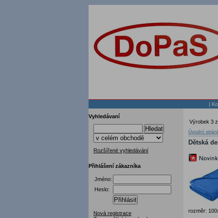
|
Ko
Vyhledávaní
Výrobek 3 z
Hledat
Úvodní strán
Dětská de
Rozšířené vyhledávání
Přihlášení zákazníka
Jméno:
Heslo:
Přihlásit
rozměr: 100
Nová registrace