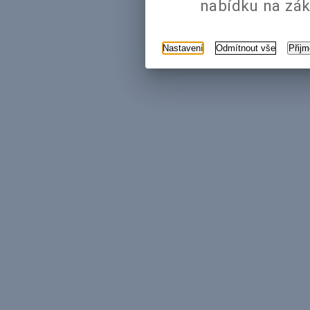
nabídku na zák
Nastavení
Odmítnout vše
Přij