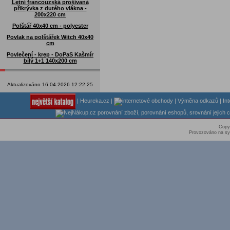
Letní francouzská prošívaná
přikrývka z dutého vlákna -
200x220 cm
Polštář 40x40 cm - polyester
Povlak na polštářek Witch 40x40
cm
Povlečení - krep - DoPaS Kašmír
bílý 1+1 140x200 cm
Aktualizováno 16.04.2026 12:22:25
|
Heureka.cz
|
|
Výměna odkazů
|
In
Copy
Provozováno na sy