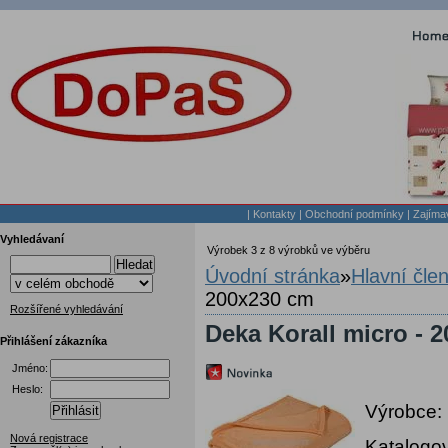
|
Kontakty
|
Obchodní podmínky
|
Zajíma
Vyhledávaní
Výrobek 3 z 8 výrobků ve výběru
Hledat
Úvodní stránka
»
Hlavní čle
200x230 cm
Rozšířené vyhledávání
Deka Korall micro - 
Přihlášení zákazníka
Jméno:
Heslo:
Výrobce:
Přihlásit
Nová registrace
Katalogov