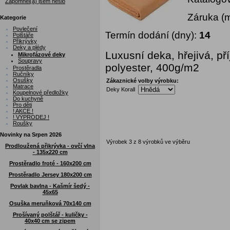
Zapomněl(a) jsem heslo
Záruka (
Kategorie
Povlečení
Termín dodání (dny):
14
Polštáře
Přikrývky
Deky a plédy
Luxusní deka, hřejivá, p
Mikrofázové deky
Soupravy
polyester, 400g/m2
Prostěradla
Ručníky
Osušky
Zákaznické volby výrobku:
Matrace
Deky Korall
Koupelnové předložky
Do kuchyně
Pro děti
! AKCE !
! VÝPRODEJ !
Roušky
Novinky na Srpen 2026
Výrobek 3 z 8 výrobků ve výběru
Prodloužená přikrývka - ovčí vlna
- 135x220 cm
Prostěradlo froté - 160x200 cm
Prostěradlo Jersey 180x200 cm
Povlak bavlna - Kašmír šedý -
45x65
Osuška meruňková 70x140 cm
Prošívaný polštář - kuličky -
40x40 cm se zipem