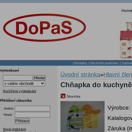
|
Kontakty
|
Obchodní podmínky
|
Zajíma
Vyhledávaní
Úvodní stránka
»
Hlavní čle
Hledat
Chňapka do kuchyně 
Rozšířené vyhledávání
Přihlášení zákazníka
Výrobce:
Jméno:
Heslo:
Katalogov
Přihlásit
Záruka (
Nová registrace