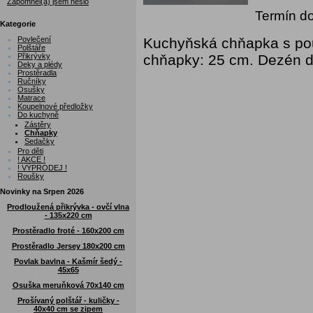
Zapomněl(a) jsem heslo
Termín do
Kategorie
Povlečení
Kuchyňská chňapka s pout
Polštáře
Přikrývky
chňapky: 25 cm. Dezén dl
Deky a plédy
Prostěradla
Ručníky
Osušky
Matrace
Koupelnové předložky
Do kuchyně
Zástěry
Chňapky
Sedačky
Pro děti
! AKCE !
! VÝPRODEJ !
Roušky
Novinky na Srpen 2026
Prodloužená přikrývka - ovčí vlna
- 135x220 cm
Prostěradlo froté - 160x200 cm
Prostěradlo Jersey 180x200 cm
Povlak bavlna - Kašmír šedý -
45x65
Osuška meruňková 70x140 cm
Prošívaný polštář - kuličky -
40x40 cm se zipem