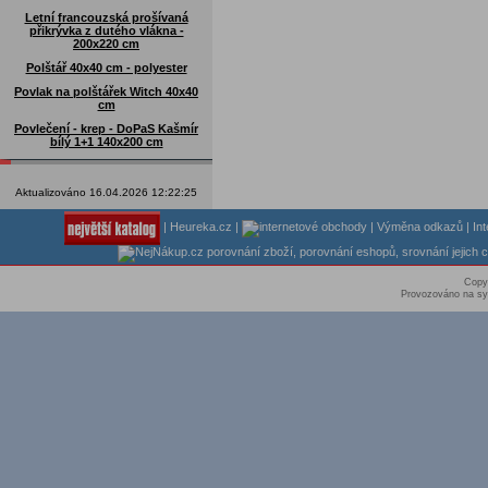
Letní francouzská prošívaná
přikrývka z dutého vlákna -
200x220 cm
Polštář 40x40 cm - polyester
Povlak na polštářek Witch 40x40
cm
Povlečení - krep - DoPaS Kašmír
bílý 1+1 140x200 cm
Aktualizováno 16.04.2026 12:22:25
|
Heureka.cz
|
|
Výměna odkazů
|
In
Copy
Provozováno na sy