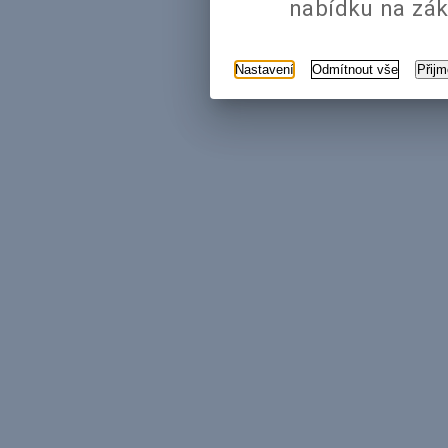
nabídku na zák
Nastavení
Odmítnout vše
Přij