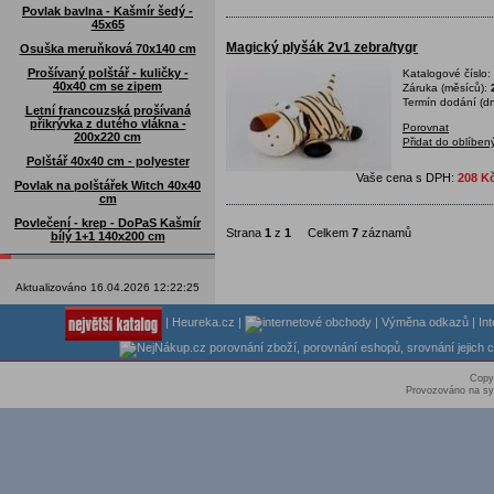
Povlak bavlna - Kašmír šedý -
45x65
Magický plyšák 2v1 zebra/tygr
Osuška meruňková 70x140 cm
Prošívaný polštář - kuličky -
Katalogové číslo:
40x40 cm se zipem
Záruka (měsíců):
Termín dodání (dn
Letní francouzská prošívaná
přikrývka z dutého vlákna -
Porovnat
200x220 cm
Přidat do oblíben
Polštář 40x40 cm - polyester
Vaše cena s DPH:
208 K
Povlak na polštářek Witch 40x40
cm
Povlečení - krep - DoPaS Kašmír
Strana
1
z
1
Celkem
7
záznamů
bílý 1+1 140x200 cm
Aktualizováno 16.04.2026 12:22:25
|
Heureka.cz
|
|
Výměna odkazů
|
In
Copy
Provozováno na sy