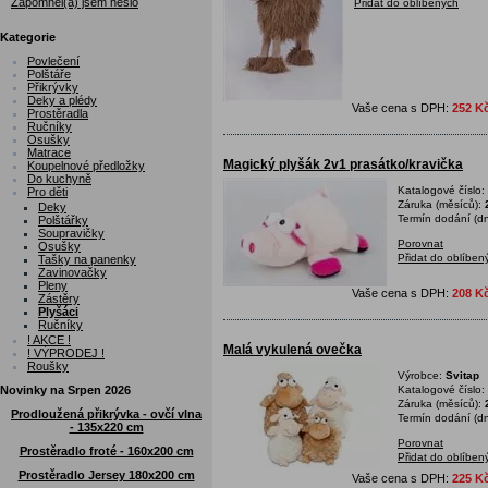
Zapomněl(a) jsem heslo
Přidat do oblíbených
Kategorie
Povlečení
Polštáře
Přikrývky
Deky a plédy
Vaše cena s DPH:
252 K
Prostěradla
Ručníky
Osušky
Matrace
Magický plyšák 2v1 prasátko/kravička
Koupelnové předložky
Do kuchyně
Katalogové číslo:
Pro děti
Záruka (měsíců):
Deky
Termín dodání (dn
Polštářky
Soupravičky
Porovnat
Osušky
Přidat do oblíben
Tašky na panenky
Zavinovačky
Pleny
Vaše cena s DPH:
208 K
Zástěry
Plyšáci
Ručníky
! AKCE !
Malá vykulená ovečka
! VÝPRODEJ !
Roušky
Výrobce:
Svitap
Novinky na Srpen 2026
Katalogové číslo:
Záruka (měsíců):
Prodloužená přikrývka - ovčí vlna
Termín dodání (dn
- 135x220 cm
Porovnat
Prostěradlo froté - 160x200 cm
Přidat do oblíben
Prostěradlo Jersey 180x200 cm
Vaše cena s DPH:
225 K