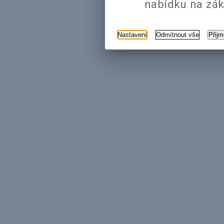
nabídku na zák
Nastavení
Odmítnout vše
Přij