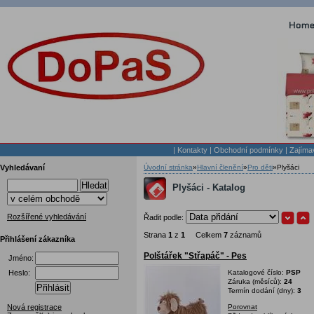
|
Kontakty
|
Obchodní podmínky
|
Zajíma
Vyhledávaní
Úvodní stránka
»
Hlavní členění
»
Pro děti
»
Plyšáci
Hledat
Plyšáci - Katalog
Rozšířené vyhledávání
Řadit podle:
Strana
1
z
1
Celkem
7
záznamů
Přihlášení zákazníka
Polštářek "Střapáč" - Pes
Jméno:
Heslo:
Katalogové číslo:
PSP
Záruka (měsíců):
24
Přihlásit
Termín dodání (dny):
3
Nová registrace
Porovnat