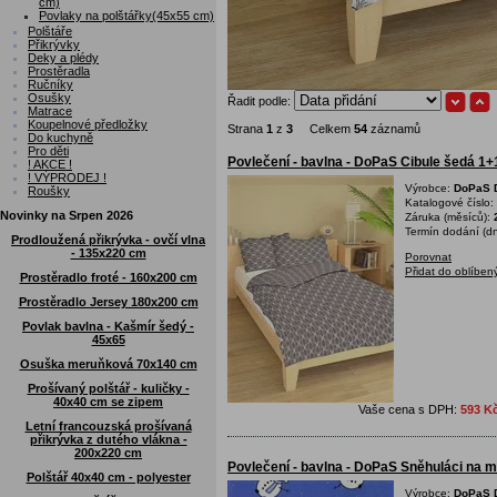
cm)
Povlaky na polštářky(45x55 cm)
Polštáře
Přikrývky
Deky a plédy
Prostěradla
Ručníky
Osušky
Řadit podle:
Matrace
Koupelnové předložky
Strana
1
z
3
Celkem
54
záznamů
Do kuchyně
Pro děti
Povlečení - bavlna - DoPaS Cibule šedá 1
! AKCE !
! VÝPRODEJ !
Výrobce:
DoPaS D
Roušky
Katalogové číslo:
Novinky na Srpen 2026
Záruka (měsíců):
Termín dodání (dn
Prodloužená přikrývka - ovčí vlna
- 135x220 cm
Porovnat
Přidat do oblíben
Prostěradlo froté - 160x200 cm
Prostěradlo Jersey 180x200 cm
Povlak bavlna - Kašmír šedý -
45x65
Osuška meruňková 70x140 cm
Prošívaný polštář - kuličky -
40x40 cm se zipem
Vaše cena s DPH:
593 K
Letní francouzská prošívaná
přikrývka z dutého vlákna -
200x220 cm
Povlečení - bavlna - DoPaS Sněhuláci na
Polštář 40x40 cm - polyester
Výrobce:
DoPaS D