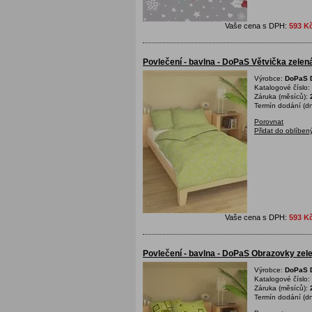
Vaše cena s DPH:
593 K
Povlečení - bavlna - DoPaS Větvička zele
Výrobce:
DoPaS D
Katalogové číslo:
Záruka (měsíců):
Termín dodání (dn
Porovnat
Přidat do oblíben
Vaše cena s DPH:
593 K
Povlečení - bavlna - DoPaS Obrazovky ze
Výrobce:
DoPaS D
Katalogové číslo:
Záruka (měsíců):
Termín dodání (dn