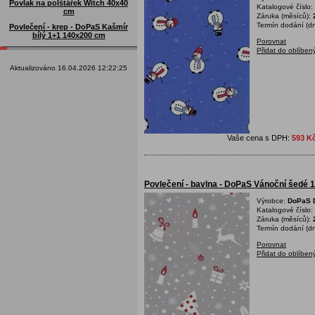
Povlak na polštářek Witch 40x40
Katalogové číslo:
cm
Záruka (měsíců):
Termín dodání (dn
Povlečení - krep - DoPaS Kašmír
bílý 1+1 140x200 cm
Porovnat
Přidat do oblíben
Aktualizováno 16.04.2026 12:22:25
Vaše cena s DPH:
593 K
Povlečení - bavlna - DoPaS Vánoční šedé
Výrobce:
DoPaS D
Katalogové číslo:
Záruka (měsíců):
Termín dodání (dn
Porovnat
Přidat do oblíben