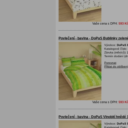
Vaše cena s DPH:
593 K
Povlečení - bavlna - DoPaS Bublinky zele
Výrobce:
DoPaS D
Katalogové číslo:
Záruka (měsíců):
Termín dodání (dn
Porovnat
Přidat do oblíben
Vaše cena s DPH:
593 K
Povlečení - bavlna - DoPaS Vlnobití hněd
Výrobce:
DoPaS D
Katalogové číslo: