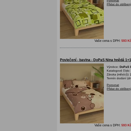
Porovnat
Přidat do oblíben
Vaše cena s DPH:
593 K
Povlečení - bavlna - DoPaS Nina hnědá 1
Výrobce:
DoPaS D
Katalogové číslo:
Záruka (měsíců):
Termín dodání (dn
Porovnat
Přidat do oblíben
Vaše cena s DPH:
593 K