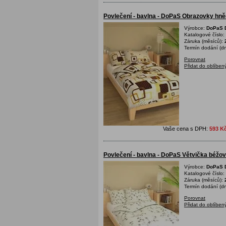
Povlečení - bavlna - DoPaS Obrazovky hn
Výrobce:
DoPaS D
Katalogové číslo:
Záruka (měsíců):
Termín dodání (dn
Porovnat
Přidat do oblíben
Vaše cena s DPH:
593 K
Povlečení - bavlna - DoPaS Větvička béž
Výrobce:
DoPaS D
Katalogové číslo:
Záruka (měsíců):
Termín dodání (dn
Porovnat
Přidat do oblíben