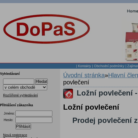
|
Kontakty
|
Obchodní podmínky
|
Zajíma
Vyhledávaní
Úvodní stránka
»
Hlavní čle
povlečení
Hledat
Ložní povlečení -
Rozšířené vyhledávání
Přihlášení zákazníka
Ložní povlečení
Jméno:
Prodej povlečení z 
Heslo:
Přihlásit
Nová registrace