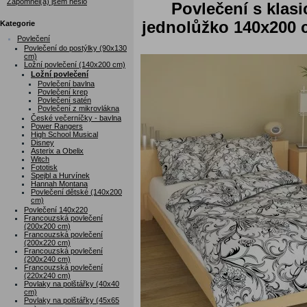
Zapomněl(a) jsem heslo
Povlečení s klas
jednolůžko 140x200 c
Kategorie
Povlečení
Povlečení do postýlky (90x130
cm)
Ložní povlečení (140x200 cm)
Ložní povlečení
Povlečení bavlna
Povlečení krep
Povlečení satén
Povlečení z mikrovlákna
České večerníčky - bavlna
Power Rangers
High School Musical
Disney
Asterix a Obelix
Witch
Fototisk
Spejbl a Hurvínek
Hannah Montana
Povlečení dětské (140x200
cm)
Povlečení 140x220
Francouzská povlečení
(200x200 cm)
Francouzská povlečení
(200x220 cm)
Francouzská povlečení
(200x240 cm)
Francouzská povlečení
(220x240 cm)
Povlaky na polštářky (40x40
cm)
Povlaky na polštářky (45x65