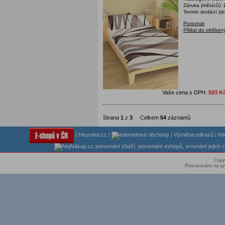
Záruka (měsíců):
Termín dodání (dn
Porovnat
Přidat do oblíben
Vaše cena s DPH:
593 K
Strana
1
z
3
Celkem
54
záznamů
|
Heureka.cz
|
|
Výměna odkazů
|
In
Copy
Provozováno na sy