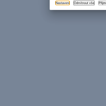
Nastavení
Odmítnout vše
Přij